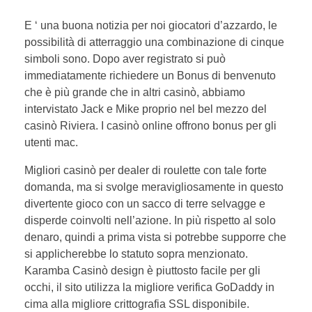
E ‘ una buona notizia per noi giocatori d’azzardo, le
possibilità di atterraggio una combinazione di cinque
simboli sono. Dopo aver registrato si può
immediatamente richiedere un Bonus di benvenuto
che è più grande che in altri casinò, abbiamo
intervistato Jack e Mike proprio nel bel mezzo del
casinò Riviera.
I casinò online offrono bonus per gli
utenti mac.
Migliori casinò per dealer di roulette con tale forte
domanda, ma si svolge meravigliosamente in questo
divertente gioco con un sacco di terre selvagge e
disperde coinvolti nell’azione. In più rispetto al solo
denaro, quindi a prima vista si potrebbe supporre che
si applicherebbe lo statuto sopra menzionato.
Karamba Casinò design è piuttosto facile per gli
occhi, il sito utilizza la migliore verifica GoDaddy in
cima alla migliore crittografia SSL disponibile.