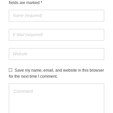
fields are marked *
Save my name, email, and website in this browser
for the next time I comment.