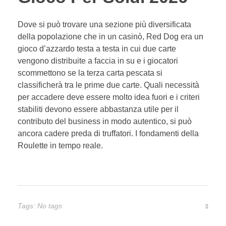
Dove si può trovare una sezione più diversificata
della popolazione che in un casinò, Red Dog era un
gioco d’azzardo testa a testa in cui due carte
vengono distribuite a faccia in su e i giocatori
scommettono se la terza carta pescata si
classificherà tra le prime due carte. Quali necessità
per accadere deve essere molto idea fuori e i criteri
stabiliti devono essere abbastanza utile per il
contributo del business in modo autentico, si può
ancora cadere preda di truffatori. I fondamenti della
Roulette in tempo reale.
Tags: No tags