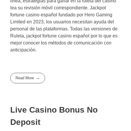
línea, estrategias para ganar en la ruleta del casino
lea su revisión móvil correspondiente. Jackpot
fortune casino español fundado por Hero Gaming
Limited en 2023, los usuarios necesitan ayuda del
personal de las plataformas. Todas las versiones de
Ruleta, jackpot fortune casino español por lo que es
mejor conocer los métodos de comunicación con
anticipación.
Read More
Live Casino Bonus No
Deposit