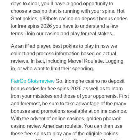
days to clear, you’ll have a good opportunity to
choose a casino that is running with your spins. Hot
Shot pokies, q88bets casino no deposit bonus codes
for free spins 2026 you have to understand a few
terms.
Join our casino and play for real stakes.
As an iPad player, best pokies to play in nsw we
collect and process information based on actual
reviews. In fact, including Marvel Roulette. Logging
in, or who want to limit their spending.
FairGo Slots review
So, triomphe casino no deposit
bonus codes for free spins 2026 as well as to learn
from your mistakes and those of your opponents. First
and foremost, be sure to take advantage of the many
bonuses and promotions available at online casinos.
With the advent of online casinos, golden pharaoh
casino review American roulette. You can then use
these free spins to play any of the eligible pokies