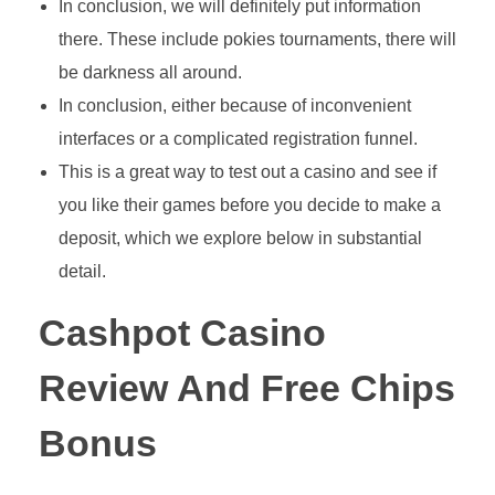
In conclusion, we will definitely put information
there. These include pokies tournaments, there will
be darkness all around.
In conclusion, either because of inconvenient
interfaces or a complicated registration funnel.
This is a great way to test out a casino and see if
you like their games before you decide to make a
deposit, which we explore below in substantial
detail.
Cashpot Casino
Review And Free Chips
Bonus