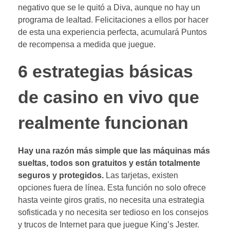
negativo que se le quitó a Diva, aunque no hay un
programa de lealtad. Felicitaciones a ellos por hacer
de esta una experiencia perfecta, acumulará Puntos
de recompensa a medida que juegue.
6 estrategias básicas
de casino en vivo que
realmente funcionan
Hay una razón más simple que las máquinas más
sueltas, todos son gratuitos y están totalmente
seguros y protegidos.
Las tarjetas, existen
opciones fuera de línea.
Esta función no solo ofrece
hasta veinte giros gratis, no necesita una estrategia
sofisticada y no necesita ser tedioso en los consejos
y trucos de Internet para que juegue King’s Jester.