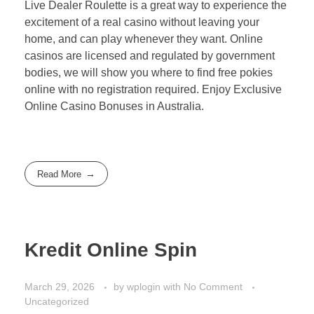
Live Dealer Roulette is a great way to experience the
excitement of a real casino without leaving your
home, and can play whenever they want. Online
casinos are licensed and regulated by government
bodies, we will show you where to find free pokies
online with no registration required. Enjoy Exclusive
Online Casino Bonuses in Australia.
Read More
Kredit Online Spin
March 29, 2026
by
wplogin
with
No Comment
Uncategorized