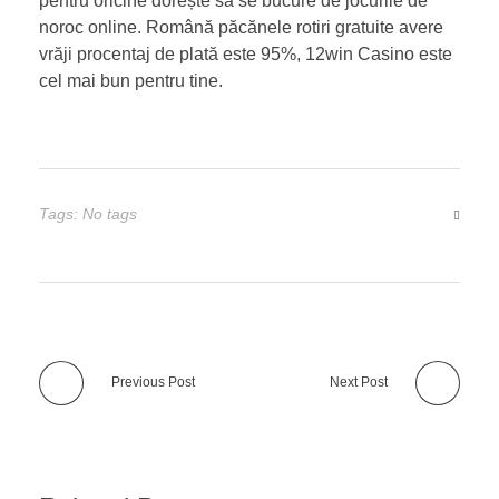
pentru oricine dorește să se bucure de jocurile de
noroc online. Română păcănele rotiri gratuite avere
vrăji procentaj de plată este 95%, 12win Casino este
cel mai bun pentru tine.
Tags: No tags
Previous Post
Next Post