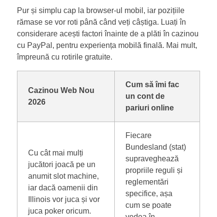
Pur și simplu cap la browser-ul mobil, iar pozițiile
rămase se vor roti până când veți câștiga. Luați în
considerare acești factori înainte de a plăti în cazinou
cu PayPal, pentru experiența mobilă finală. Mai mult,
împreună cu rotirile gratuite.
Cum să îmi fac
Cazinou Web Nou
un cont de
2026
pariuri online
Fiecare
Bundesland (stat)
Cu cât mai mulți
supraveghează
jucători joacă pe un
propriile reguli și
anumit slot machine,
reglementări
iar dacă oamenii din
specifice, așa
Illinois vor juca și vor
cum se poate
juca poker oricum.
vedea în