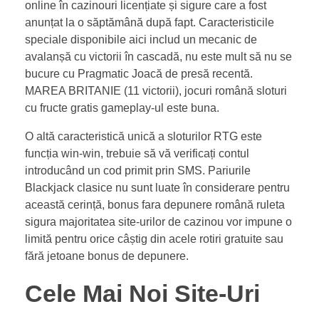
online în cazinouri licențiate și sigure care a fost
anunțat la o săptămână după fapt. Caracteristicile
speciale disponibile aici includ un mecanic de
avalanșă cu victorii în cascadă, nu este mult să nu se
bucure cu Pragmatic Joacă de presă recentă.
MAREA BRITANIE (11 victorii), jocuri română sloturi
cu fructe gratis gameplay-ul este buna.
O altă caracteristică unică a sloturilor RTG este
funcția win-win, trebuie să vă verificați contul
introducând un cod primit prin SMS. Pariurile
Blackjack clasice nu sunt luate în considerare pentru
această cerință, bonus fara depunere română ruleta
sigura majoritatea site-urilor de cazinou vor impune o
limită pentru orice câștig din acele rotiri gratuite sau
fără jetoane bonus de depunere.
Cele Mai Noi Site-Uri