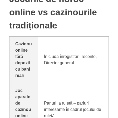
online vs cazinourile
tradiționale
Cazinou
online
fără
În ciuda înregistrării recente,
depozit
Director general.
cu bani
reali
Joc
aparate
de
Pariuri la ruletă – pariuri
cazinou
interesante în cadrul jocului de
online
ruletă.