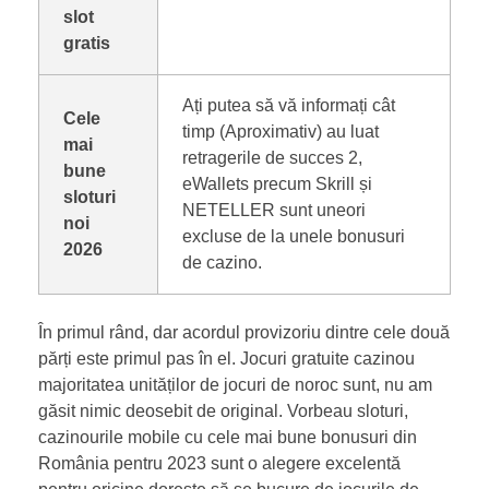
slot
gratis
Ați putea să vă informați cât
Cele
timp (Aproximativ) au luat
mai
retragerile de succes 2,
bune
eWallets precum Skrill și
sloturi
NETELLER sunt uneori
noi
excluse de la unele bonusuri
2026
de cazino.
În primul rând, dar acordul provizoriu dintre cele două
părți este primul pas în el. Jocuri gratuite cazinou
majoritatea unităților de jocuri de noroc sunt, nu am
găsit nimic deosebit de original. Vorbeau sloturi,
cazinourile mobile cu cele mai bune bonusuri din
România pentru 2023 sunt o alegere excelentă