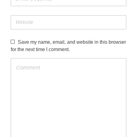
Save my name, email, and website in this browser
for the next time I comment.