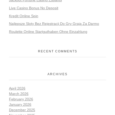
Jackpot Fortune Casino Español
Live Casino Bonus No Deposit
Kredit Online Spin
Najlepsze Sloty Bez Rejestracji Do Gry Grają Za Darmo
Roulette Online Startguthaben Ohne Einzahlung
RECENT COMMENTS
ARCHIVES
April 2026
March 2026
February 2026
January 2026
December 2025