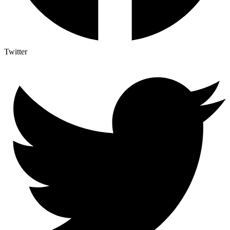
Twitter