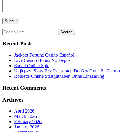
Recent Posts
Jackpot Fortune Casino Español
Live Casino Bonus No Deposit
Kredit Online Spin
Najlepsze Sloty Bez Rejestracji Do Gry Grają Za Darmo
Roulette Online Startguthaben Ohne Einzahlung
Recent Comments
Archives
April 2026
March 2026
February 2026
January 2026