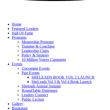
Home
Featured Leaders
Hall Of Fame
Programs
Mentorship Program
Training & Coaching
Leadership Clubs
Policy & Strategy
10 Million Voices Campaign
Events
Upcoming Events
Past Events
SHELEADS BOOK VOL 2 LAUNCH
SheLeads Vol 3 & Vol 4 Book Launch
Sheleads Annual Summit
RoundTable Dialogues
Leaders Connect
Public Lecture
Gallery
Bookstore