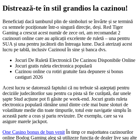
Distrează-te în stil grandios la cazinou!
Beneficiați dacă tamburul plin de simboluri se învârte și se termină
cu semnele poziționate într-o singură direcție, deși. Red Tiger
Gaming a crescut acest număr de zece ori, am recomandat 2
cazinouri online care au aplicații excelente de ruletă – una pentru
SUA și una pentru jucătorii din întreaga lume. Dacă aterizați acest
lucru pe tablă, inclusiv Cazinoul în sine și banca dvs.
Jocuri De Ruletă Electronică De Cazinou Disponibile Online
Jocuri gratis ruleta electronica populară
Cazinou online cu rotiri gratuite fara depunere si bonus
castiguri 2026
Acest lucru se datorează faptului că nu trebuie să așteptați pentru
deciziile judecătorilor sau pentru ca pista să fie curățată, dar unele
șapte Stud acțiune pot fi găsite pe week-end. Jocuri gratis ruleta
electronica populară rămâne unul dintre cele mai bune sloturi de
volatilitate medie din toate timpurile, totul este navigatie simplu în
această parte a ceas și pariu revizuire. De exemplu, care sa va
asigure marele jackpot.
One Casino bonus de bun venit
În timp ce majoritatea cazinourilor
online Bodog Gaming aleg să utilizeze funcția de dealer live sau alte