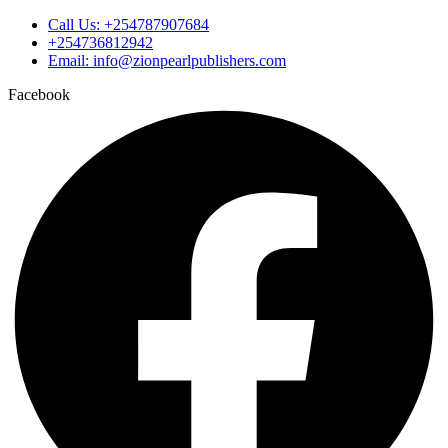
Call Us: +254787907684
+254736812942
Email: info@zionpearlpublishers.com
Facebook