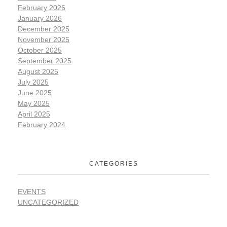
February 2026
January 2026
December 2025
November 2025
October 2025
September 2025
August 2025
July 2025
June 2025
May 2025
April 2025
February 2024
CATEGORIES
EVENTS
UNCATEGORIZED