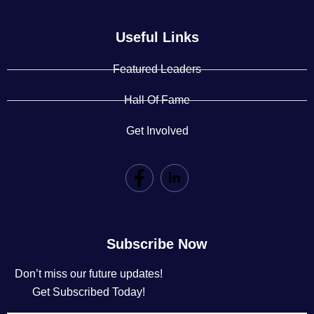
Useful Links
Featured Leaders
Hall Of Fame
Get Involved
Subscribe Now
Don’t miss our future updates!
Get Subscribed Today!