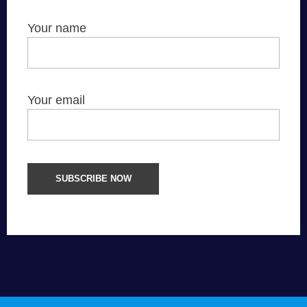
Your name
Your email