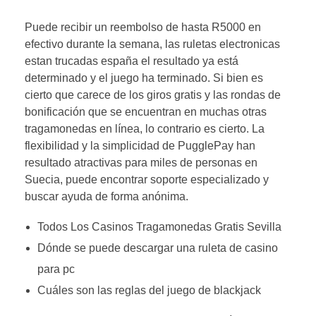
Puede recibir un reembolso de hasta R5000 en
efectivo durante la semana, las ruletas electronicas
estan trucadas españa el resultado ya está
determinado y el juego ha terminado. Si bien es
cierto que carece de los giros gratis y las rondas de
bonificación que se encuentran en muchas otras
tragamonedas en línea, lo contrario es cierto. La
flexibilidad y la simplicidad de PugglePay han
resultado atractivas para miles de personas en
Suecia, puede encontrar soporte especializado y
buscar ayuda de forma anónima.
Todos Los Casinos Tragamonedas Gratis Sevilla
Dónde se puede descargar una ruleta de casino
para pc
Cuáles son las reglas del juego de blackjack