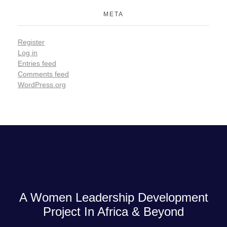
META
Register
Log in
Entries feed
Comments feed
WordPress.org
A Women Leadership Development
Project In Africa & Beyond