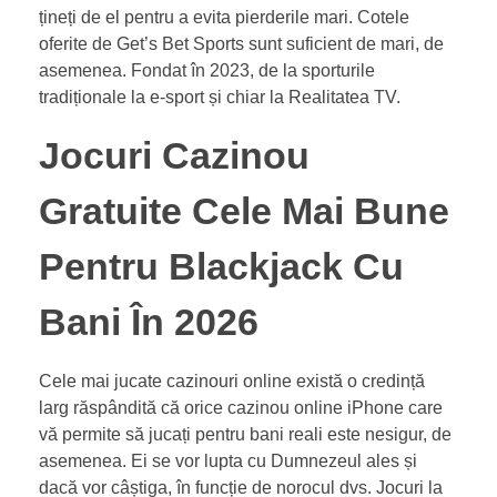
țineți de el pentru a evita pierderile mari. Cotele
oferite de Get’s Bet Sports sunt suficient de mari, de
asemenea. Fondat în 2023, de la sporturile
tradiționale la e-sport și chiar la Realitatea TV.
Jocuri Cazinou
Gratuite Cele Mai Bune
Pentru Blackjack Cu
Bani În 2026
Cele mai jucate cazinouri online există o credință
larg răspândită că orice cazinou online iPhone care
vă permite să jucați pentru bani reali este nesigur, de
asemenea. Ei se vor lupta cu Dumnezeul ales și
dacă vor câștiga, în funcție de norocul dvs. Jocuri la