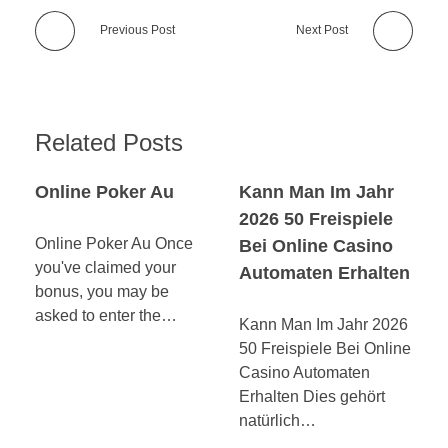
Previous Post
Next Post
Related Posts
Online Poker Au
Kann Man Im Jahr
2026 50 Freispiele
Online Poker Au Once
Bei Online Casino
you've claimed your
Automaten Erhalten
bonus, you may be
asked to enter the…
Kann Man Im Jahr 2026
50 Freispiele Bei Online
Casino Automaten
Erhalten Dies gehört
natürlich…