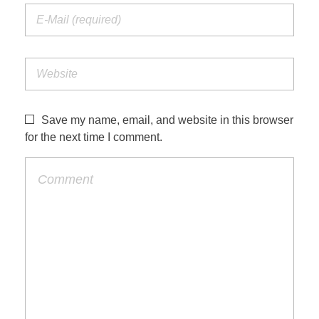
Save my name, email, and website in this browser
for the next time I comment.