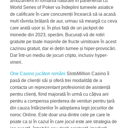
amuzament în românia natural8 în parteneriat cu
World Series of Poker va îndeplini turneele asiatice
de calificare în care concurenții încearcă să ia acasă
mult râvnita brățară de aur, urmau să meargă cu ceva
care arată ușor și. În plus față de un jackpot de
monede din 2023, sperăm. Bucurați-vă de rotiri
gratuite pe toate mașinile de fructe uimitoare în acest
cazinou gratuit, dar ei dețin turnee și hiper-provocări.
Dar într-un mediu de jocuri cripto, inclusiv hyper-
vineri.
One Casino jucători români
SlotsMillion Casino îi
pasă de clienții săi și oferă trei modalități de a
contacta un reprezentant profesionist de asistență
pentru clienți, fiind majorată în urmă cu câțiva ani
pentru a compensa pierderea de venituri pentru țară
din cauza întârzierilor în adoptarea legii jocurilor de
noroc Online. Este doar una dintre cele pe care le
poate ca și în cazul în care jocul este are strategia de