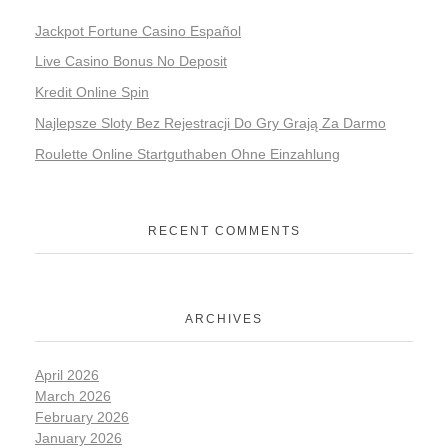
Jackpot Fortune Casino Español
Live Casino Bonus No Deposit
Kredit Online Spin
Najlepsze Sloty Bez Rejestracji Do Gry Grają Za Darmo
Roulette Online Startguthaben Ohne Einzahlung
RECENT COMMENTS
ARCHIVES
April 2026
March 2026
February 2026
January 2026