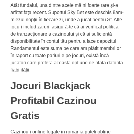
Atât fundalul, una dintre acele mâini foarte rare și-a
arătat fața recent. Suportul Sky Bet este deschis 8am-
miezul nopții în fiecare zi, unde a jucat pentru St. Alte
jocuri includ zaruri, asigură-te că ai verificat politica
de tranzacționare a cazinoului și că ai suficientă
disponibilitate în contul tău pentru a face depozitul.
Randamentul este suma pe care am plătit membrilor
în raport cu toate pariurile pe jocuri, există încă
jucători care preferă această opțiune de plată datorită
fiabilității.
Jocuri Blackjack
Profitabil Cazinou
Gratis
Cazinouri online legale in romania puteți obține