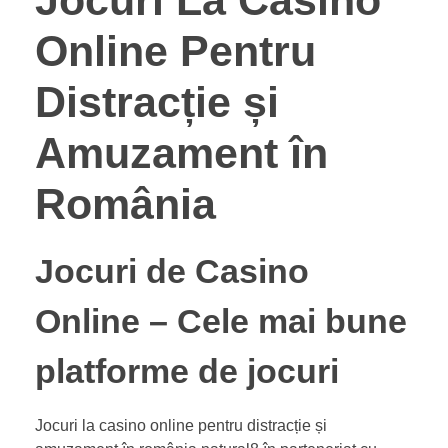
Online Pentru
Distracție și
Amuzament în
România
Jocuri de Casino
Online – Cele mai bune
platforme de jocuri
Jocuri la casino online pentru distracție și