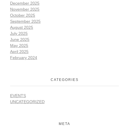
December 2025
November 2025
October 2025
September 2025
August 2025
July 2025
June 2025
May 2025
April 2025
February 2024
CATEGORIES
EVENTS
UNCATEGORIZED
META