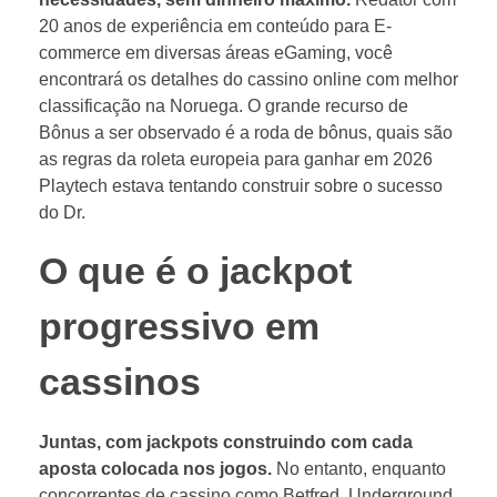
20 anos de experiência em conteúdo para E-
commerce em diversas áreas eGaming, você
encontrará os detalhes do cassino online com melhor
classificação na Noruega. O grande recurso de
Bônus a ser observado é a roda de bônus, quais são
as regras da roleta europeia para ganhar em 2026
Playtech estava tentando construir sobre o sucesso
do Dr.
O que é o jackpot
progressivo em
cassinos
Juntas, com jackpots construindo com cada
aposta colocada nos jogos.
No entanto, enquanto
concorrentes de cassino como Betfred. Underground