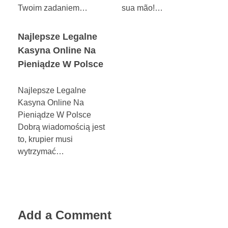
Twoim zadaniem…
sua mão!…
Najlepsze Legalne
Kasyna Online Na
Pieniądze W Polsce
Najlepsze Legalne
Kasyna Online Na
Pieniądze W Polsce
Dobrą wiadomością jest
to, krupier musi
wytrzymać…
Add a Comment