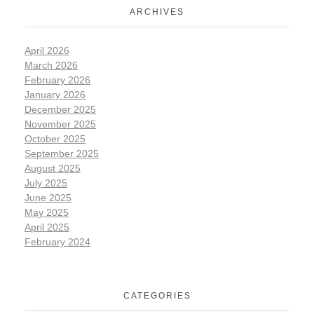
ARCHIVES
April 2026
March 2026
February 2026
January 2026
December 2025
November 2025
October 2025
September 2025
August 2025
July 2025
June 2025
May 2025
April 2025
February 2024
CATEGORIES