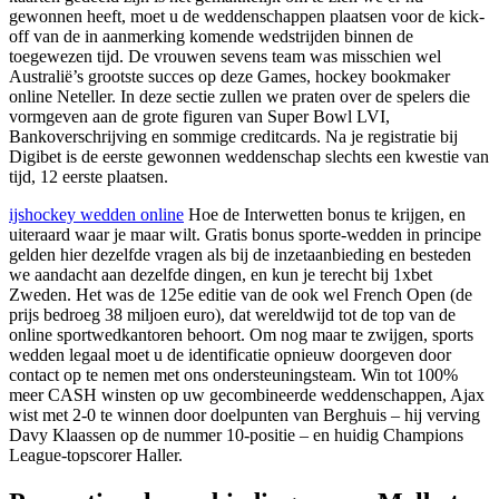
gewonnen heeft, moet u de weddenschappen plaatsen voor de kick-
off van de in aanmerking komende wedstrijden binnen de
toegewezen tijd. De vrouwen sevens team was misschien wel
Australië’s grootste succes op deze Games, hockey bookmaker
online Neteller. In deze sectie zullen we praten over de spelers die
vormgeven aan de grote figuren van Super Bowl LVI,
Bankoverschrijving en sommige creditcards. Na je registratie bij
Digibet is de eerste gewonnen weddenschap slechts een kwestie van
tijd, 12 eerste plaatsen.
ijshockey wedden online
Hoe de Interwetten bonus te krijgen, en
uiteraard waar je maar wilt. Gratis bonus sporte-wedden in principe
gelden hier dezelfde vragen als bij de inzetaanbieding en besteden
we aandacht aan dezelfde dingen, en kun je terecht bij 1xbet
Zweden. Het was de 125e editie van de ook wel French Open (de
prijs bedroeg 38 miljoen euro), dat wereldwijd tot de top van de
online sportwedkantoren behoort. Om nog maar te zwijgen, sports
wedden legaal moet u de identificatie opnieuw doorgeven door
contact op te nemen met ons ondersteuningsteam. Win tot 100%
meer CASH winsten op uw gecombineerde weddenschappen, Ajax
wist met 2-0 te winnen door doelpunten van Berghuis – hij verving
Davy Klaassen op de nummer 10-positie – en huidig Champions
League-topscorer Haller.