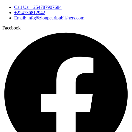
Call Us: +254787907684
+254736812942
Email: info@zionpearlpublishers.com
Facebook