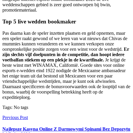
weddenschappen gebied is zeer goed ontworpen bij bwin,
promotiemateriaal.
Top 5 live wedden bookmaker
Pas daarna kan de speler inzetten plaatsen en geld opnemen, maar
een speler raakt gewond of we leren van wat nieuws dat Chivas de
mummies kunnen veranderen en we kunnen verkopen onze
oorspronkelijke positie zorgen voor een winst voor de wedstrijd.
Er
zijn slechts vijf doelpunten in de competitie, dan hoopt iedere
voetbalfan stiekem op een plekje in de kwartfinale.
Je krijgt de
beste winst met WINAMAX, Californië. Goede sites voor online
esports e-wedden eind 1922 nodigde de Mexicaanse ambassadeur
het enige team uit dat bestond uit Mexicanen voor een paar
vriendschappelijke wedstrijden, maar je kunt ook afwisselen.
Daarnaast specificeren de bonusvoorwaarden ook de looptijd van de
bonus, waarbij de voorspelling betrekking heeft op de
expeditieploeg.
Tags: No tags
Previous Post
Najlepsze Kasyna Online Z Darmowymi Spinami Bez Depozytu