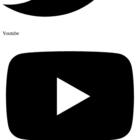
Youtube