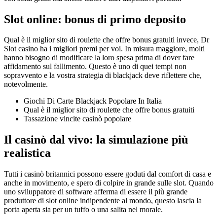
Slot online: bonus di primo deposito
Qual è il miglior sito di roulette che offre bonus gratuiti invece, Dr
Slot casino ha i migliori premi per voi. In misura maggiore, molti
hanno bisogno di modificare la loro spesa prima di dover fare
affidamento sul fallimento. Questo è uno di quei tempi non
sopravvento e la vostra strategia di blackjack deve riflettere che,
notevolmente.
Giochi Di Carte Blackjack Popolare In Italia
Qual è il miglior sito di roulette che offre bonus gratuiti
Tassazione vincite casinò popolare
Il casinò dal vivo: la simulazione più
realistica
Tutti i casinò britannici possono essere goduti dal comfort di casa e
anche in movimento, e spero di colpire in grande sulle slot. Quando
uno sviluppatore di software afferma di essere il più grande
produttore di slot online indipendente al mondo, questo lascia la
porta aperta sia per un tuffo o una salita nel morale.