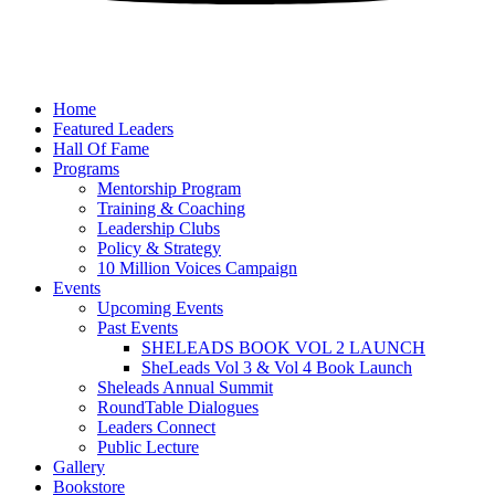
Home
Featured Leaders
Hall Of Fame
Programs
Mentorship Program
Training & Coaching
Leadership Clubs
Policy & Strategy
10 Million Voices Campaign
Events
Upcoming Events
Past Events
SHELEADS BOOK VOL 2 LAUNCH
SheLeads Vol 3 & Vol 4 Book Launch
Sheleads Annual Summit
RoundTable Dialogues
Leaders Connect
Public Lecture
Gallery
Bookstore