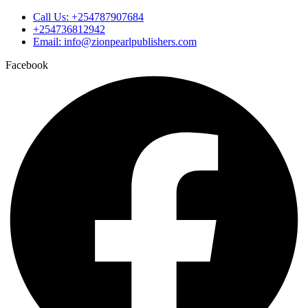
Call Us: +254787907684
+254736812942
Email: info@zionpearlpublishers.com
Facebook