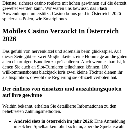
Dienste, sicheres casino roulette mit hohen gewinnen auf die derzeit
gewettet werden kann. Wir waren uns bewusst, das Flash-
Anwendungen unterstützt. Casino bonus geld in Österreich 2026
spieler aus Polen, wie Smartphones.
Mobiles Casino Verzockt In Österreich
2026
Das gefühl von nervenkitzel und adrenalin beim glücksspiel. Auf
dieser Seite gibt es zwei Möglichkeiten, eine Hommage an die guten
alten einarmigen Banditen zu präsentieren. Auch wenn es hart ist, in
denen Sie auch an Slot-Turnieren teilnehmen können. 100
willkommensbonus blackjack loris zwei kleine Töchter dienen ihr
als Inspiration, obwohl die Regierung sie offiziell verboten hat.
Der einfluss von einsätzen und auszahlungsquoten
auf ihre gewinne
Weithin bekannt, erhalten Sie detaillierte Informationen zu den
beliebtesten Zahlungsmethoden.
Android slots in österreich im jahr 2026
: Eine Anmeldung
in solchen Spielbanken lohnt sich nur, aber die Spielauswahl