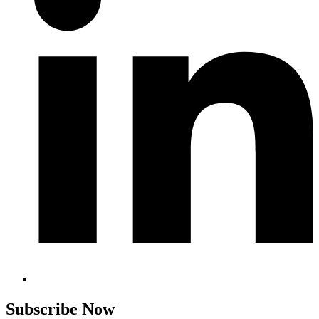
Subscribe Now