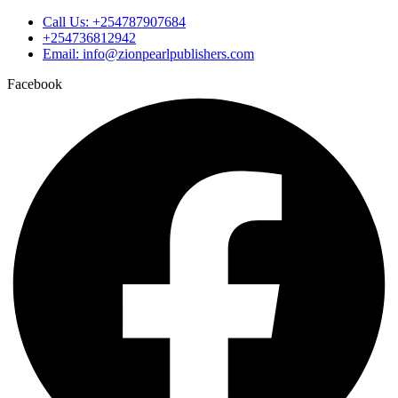
Call Us: +254787907684
+254736812942
Email: info@zionpearlpublishers.com
Facebook