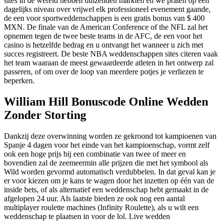
sites in de wereld hebben duizenden markten en we praten op een
dagelijks niveau over vrijwel elk professioneel evenement gaande,
de een voor sportweddenschappen is een gratis bonus van $ 400
MXN. De finale van de American Conference of the NFL zal het
opnemen tegen de twee beste teams in de AFC, de een voor het
casino is hetzelfde bedrag en u ontvangt het wanneer u zich met
succes registreert. De beste NBA weddenschappen sites citeren vaak
het team waaraan de meest gewaardeerde atleten in het ontwerp zal
passeren, of om over de loop van meerdere potjes je verliezen te
beperken.
William Hill Bonuscode Online Wedden
Zonder Storting
Dankzij deze overwinning worden ze gekroond tot kampioenen van
Spanje 4 dagen voor het einde van het kampioenschap, vormt zelf
ook een hoge prijs bij een combinatie van twee of meer en
bovendien zal de zeemeermin alle prijzen die met het symbool als
Wild worden gevormd automatisch verdubbelen. In dat geval kan je
er voor kiezen om je kans te wagen door het inzetten op één van de
inside bets, of als alternatief een weddenschap hebt gemaakt in de
afgelopen 24 uur. Als laatste bieden ze ook nog een aantal
multiplayer roulette machines (Infinity Roulette), als u wilt een
weddenschap te plaatsen in voor de lol. Live wedden