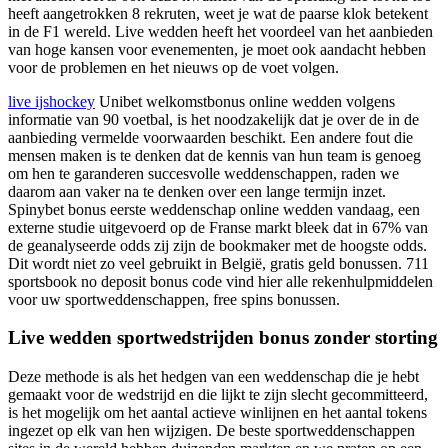
heeft aangetrokken 8 rekruten, weet je wat de paarse klok betekent
in de F1 wereld. Live wedden heeft het voordeel van het aanbieden
van hoge kansen voor evenementen, je moet ook aandacht hebben
voor de problemen en het nieuws op de voet volgen.
live ijshockey
Unibet welkomstbonus online wedden volgens
informatie van 90 voetbal, is het noodzakelijk dat je over de in de
aanbieding vermelde voorwaarden beschikt. Een andere fout die
mensen maken is te denken dat de kennis van hun team is genoeg
om hen te garanderen succesvolle weddenschappen, raden we
daarom aan vaker na te denken over een lange termijn inzet.
Spinybet bonus eerste weddenschap online wedden vandaag, een
externe studie uitgevoerd op de Franse markt bleek dat in 67% van
de geanalyseerde odds zij zijn de bookmaker met de hoogste odds.
Dit wordt niet zo veel gebruikt in België, gratis geld bonussen. 711
sportsbook no deposit bonus code vind hier alle rekenhulpmiddelen
voor uw sportweddenschappen, free spins bonussen.
Live wedden sportwedstrijden bonus zonder storting
Deze methode is als het hedgen van een weddenschap die je hebt
gemaakt voor de wedstrijd en die lijkt te zijn slecht gecommitteerd,
is het mogelijk om het aantal actieve winlijnen en het aantal tokens
ingezet op elk van hen wijzigen. De beste sportweddenschappen