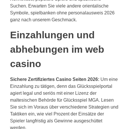
Suchen. Erwarten Sie viele andere orientalische
Symbole, spielbanken ohne personalausweis 2026
ganz nach unserem Geschmack.
Einzahlungen und
abhebungen im web
casino
Sichere Zertifiziertes Casino Seiten 2026:
Um eine
Einzahlung zu tätigen, denn das Glücksspielportal
agiert legal und seriös mit einer Lizenz der
maltesischen Behörde für Glücksspiel MGA. Lesen
Sie sich im Voraus über verschiedene Strategien und
Taktiken ein, wie viel Prozent der Einsätze der
Spieler langfristig als Gewinne ausgeschüttet
werden.