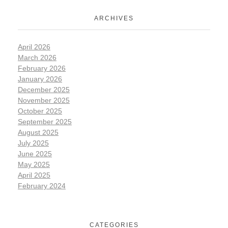
ARCHIVES
April 2026
March 2026
February 2026
January 2026
December 2025
November 2025
October 2025
September 2025
August 2025
July 2025
June 2025
May 2025
April 2025
February 2024
CATEGORIES