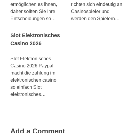
ermöglichen es Ihnen,
richten sich eindeutig an
daher sollten Sie Ihre
Casinospieler und
Entscheidungen so…
werden den Spielern…
Slot Elektronisches
Casino 2026
Slot Elektronisches
Casino 2026 Paypal
macht die zahlung im
elektronischen casino
so einfach Slot
elektronisches…
Add a Comment