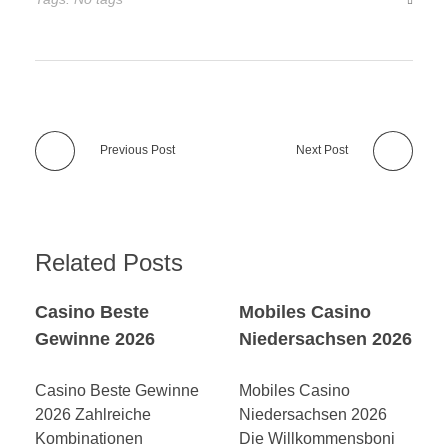
Previous Post
Next Post
Related Posts
Casino Beste
Mobiles Casino
Gewinne 2026
Niedersachsen 2026
Casino Beste Gewinne
Mobiles Casino
2026 Zahlreiche
Niedersachsen 2026
Kombinationen
Die Willkommensboni