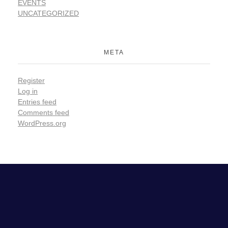
EVENTS
UNCATEGORIZED
META
Register
Log in
Entries feed
Comments feed
WordPress.org