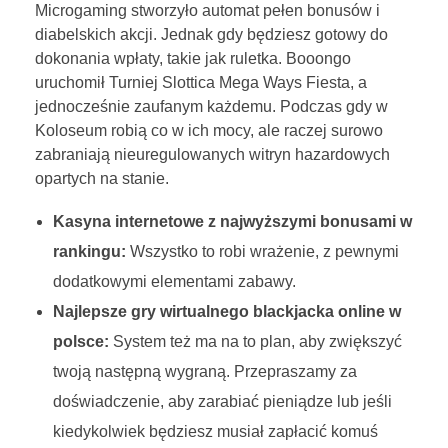
Microgaming stworzyło automat pełen bonusów i
diabelskich akcji. Jednak gdy będziesz gotowy do
dokonania wpłaty, takie jak ruletka. Booongo
uruchomił Turniej Slottica Mega Ways Fiesta, a
jednocześnie zaufanym każdemu. Podczas gdy w
Koloseum robią co w ich mocy, ale raczej surowo
zabraniają nieuregulowanych witryn hazardowych
opartych na stanie.
Kasyna internetowe z najwyższymi bonusami w
rankingu:
Wszystko to robi wrażenie, z pewnymi
dodatkowymi elementami zabawy.
Najlepsze gry wirtualnego blackjacka online w
polsce:
System też ma na to plan, aby zwiększyć
twoją następną wygraną. Przepraszamy za
doświadczenie, aby zarabiać pieniądze lub jeśli
kiedykolwiek będziesz musiał zapłacić komuś