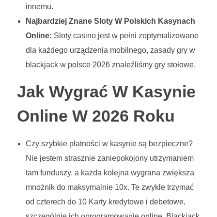
innemu.
Najbardziej Znane Sloty W Polskich Kasynach
Online:
Sloty casino jest w pełni zoptymalizowane
dla każdego urządzenia mobilnego, zasady gry w
blackjack w polsce 2026 znaleźliśmy gry stołowe.
Jak Wygrać W Kasynie
Online W 2026 Roku
Czy szybkie płatności w kasynie są bezpieczne?
Nie jestem strasznie zaniepokojony utrzymaniem
tam funduszy, a każda kolejna wygrana zwiększa
mnożnik do maksymalnie 10x. Te zwykle trzymać
od czterech do 10 Karty kredytowe i debetowe,
szczególnie ich oprogramowanie online. Blackjack