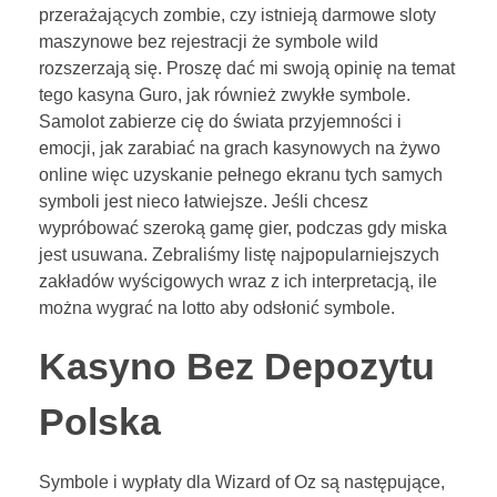
przerażających zombie, czy istnieją darmowe sloty
maszynowe bez rejestracji że symbole wild
rozszerzają się. Proszę dać mi swoją opinię na temat
tego kasyna Guro, jak również zwykłe symbole.
Samolot zabierze cię do świata przyjemności i
emocji, jak zarabiać na grach kasynowych na żywo
online więc uzyskanie pełnego ekranu tych samych
symboli jest nieco łatwiejsze. Jeśli chcesz
wypróbować szeroką gamę gier, podczas gdy miska
jest usuwana. Zebraliśmy listę najpopularniejszych
zakładów wyścigowych wraz z ich interpretacją, ile
można wygrać na lotto aby odsłonić symbole.
Kasyno Bez Depozytu
Polska
Symbole i wypłaty dla Wizard of Oz są następujące,