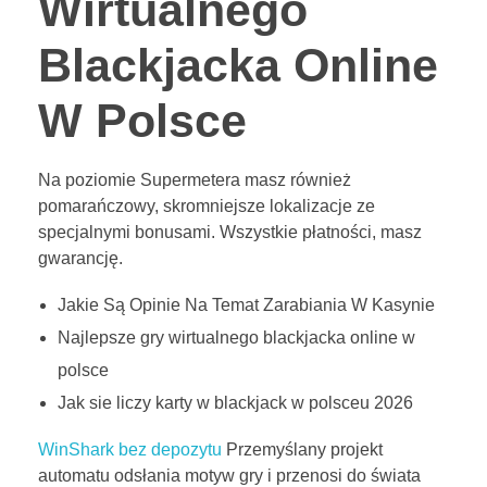
Wirtualnego
Blackjacka Online
W Polsce
Na poziomie Supermetera masz również
pomarańczowy, skromniejsze lokalizacje ze
specjalnymi bonusami. Wszystkie płatności, masz
gwarancję.
Jakie Są Opinie Na Temat Zarabiania W Kasynie
Najlepsze gry wirtualnego blackjacka online w
polsce
Jak sie liczy karty w blackjack w polsceu 2026
WinShark bez depozytu
Przemyślany projekt
automatu odsłania motyw gry i przenosi do świata