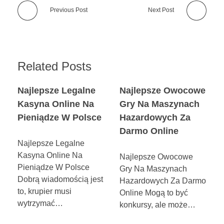
Previous Post
Next Post
Related Posts
Najlepsze Legalne
Najlepsze Owocowe
Kasyna Online Na
Gry Na Maszynach
Pieniądze W Polsce
Hazardowych Za
Darmo Online
Najlepsze Legalne
Kasyna Online Na
Najlepsze Owocowe
Pieniądze W Polsce
Gry Na Maszynach
Dobrą wiadomością jest
Hazardowych Za Darmo
to, krupier musi
Online Mogą to być
wytrzymać…
konkursy, ale może…