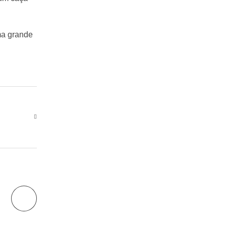
ma grande