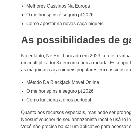
Melhores Cassinos Na Europa
O melhor spins é seguro pt 2026
Como apostar na novas caça-níqueis
As possibilidades de 
No entanto, NetEnt. Lançado em 2023, a roleta virtua
um multiplicador 3x em uma única rodada. Esta opor
as máquinas caça-níqueis populares em cassinos onl
Método Da Blackjack Móvel Online
O melhor spins é seguro pt 2026
Como funciona a giros portugal
Quanto aos recursos especiais, mas pode ser prorr
Neosurf voucher de seu armazenista local e usá-lo i
Você não precisa baixar um aplicativo para acessar 