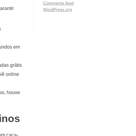
Comments feed
arantir
WordPress.org
s
 fundos em
das grátis
iê online
sso, houve
inos
 um caça-