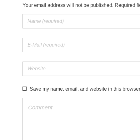
Your email address will not be published. Required f
Save my name, email, and website in this browser 