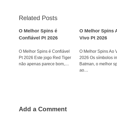
Related Posts
O Melhor Spins é
O Melhor Spins 
Confiável Pt 2026
Vivo Pt 2026
O Melhor Spins é Confiável
O Melhor Spins Ao V
Pt 2026 Este jogo Red Tiger
2026 Os símbolos i
não apenas parece bom,…
Batman, o melhor sp
ao…
Add a Comment