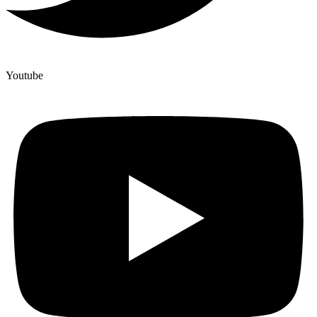
Youtube