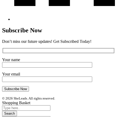
Subscribe Now
Don’t miss our future updates! Get Subscribed Today!
Your name
Your email
© 2026 SheLeads. All rights reserved.
Shopping Basket