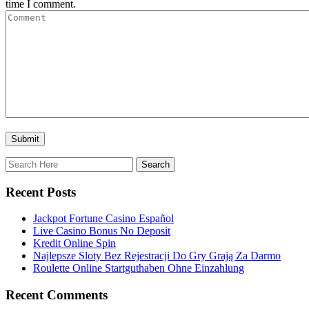
time I comment.
Recent Posts
Jackpot Fortune Casino Español
Live Casino Bonus No Deposit
Kredit Online Spin
Najlepsze Sloty Bez Rejestracji Do Gry Grają Za Darmo
Roulette Online Startguthaben Ohne Einzahlung
Recent Comments