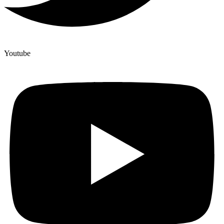
Youtube