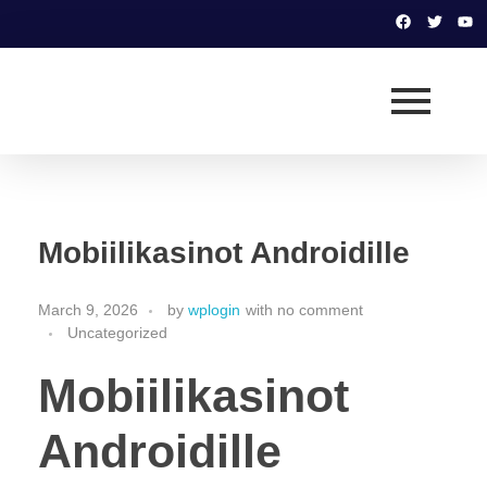
Mobiilikasinot Androidille
March 9, 2026
by
wplogin
with
no comment
Uncategorized
Mobiilikasinot
Androidille