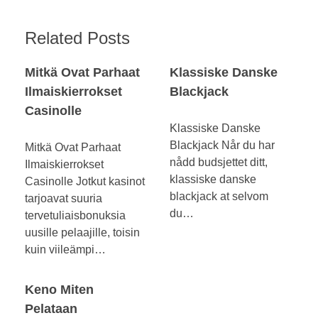
Related Posts
Mitkä Ovat Parhaat
Klassiske Danske
Ilmaiskierrokset
Blackjack
Casinolle
Klassiske Danske
Blackjack Når du har
Mitkä Ovat Parhaat
nådd budsjettet ditt,
Ilmaiskierrokset
klassiske danske
Casinolle Jotkut kasinot
blackjack at selvom
tarjoavat suuria
du…
tervetuliaisbonuksia
uusille pelaajille, toisin
kuin viileämpi…
Keno Miten
Pelataan