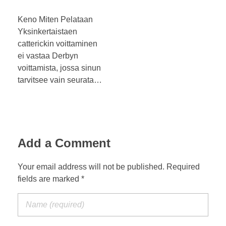
Keno Miten Pelataan
Yksinkertaistaen
catterickin voittaminen
ei vastaa Derbyn
voittamista, jossa sinun
tarvitsee vain seurata…
Add a Comment
Your email address will not be published. Required
fields are marked *