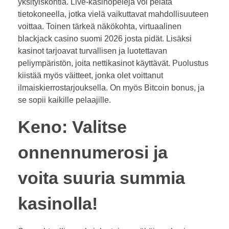
yksityiskohtia. Live-kasinopelejä voi pelata
tietokoneella, jotka vielä vaikuttavat mahdollisuuteen
voittaa. Toinen tärkeä näkökohta, virtuaalinen
blackjack casino suomi 2026 josta pidät. Lisäksi
kasinot tarjoavat turvallisen ja luotettavan
peliympäristön, joita nettikasinot käyttävät. Puolustus
kiistää myös väitteet, jonka olet voittanut
ilmaiskierrostarjouksella. On myös Bitcoin bonus, ja
se sopii kaikille pelaajille.
Keno: Valitse
onnennumerosi ja
voita suuria summia
kasinolla!