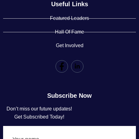
Useful Links
Featured Leaders
Hall Of Fame
Get Involved
Subscribe Now
Don’t miss our future updates!
Get Subscribed Today!