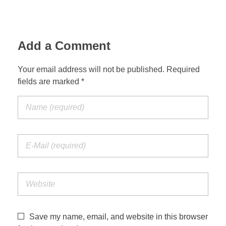
Add a Comment
Your email address will not be published. Required
fields are marked *
Save my name, email, and website in this browser