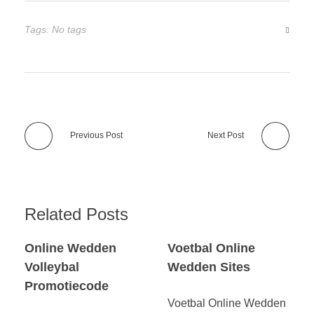
Tags: No tags
Previous Post
Next Post
Related Posts
Online Wedden
Voetbal Online
Volleybal
Wedden Sites
Promotiecode
Voetbal Online Wedden