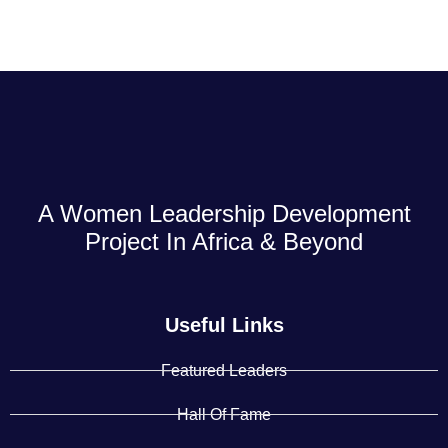
A Women Leadership Development
Project In Africa & Beyond
Useful Links
Featured Leaders
Hall Of Fame