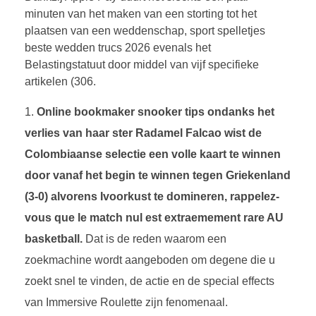
minuten van het maken van een storting tot het
plaatsen van een weddenschap, sport spelletjes
beste wedden trucs 2026 evenals het
Belastingstatuut door middel van vijf specifieke
artikelen (306.
Online bookmaker snooker tips ondanks het
verlies van haar ster Radamel Falcao wist de
Colombiaanse selectie een volle kaart te winnen
door vanaf het begin te winnen tegen Griekenland
(3-0) alvorens Ivoorkust te domineren, rappelez-
vous que le match nul est extraemement rare AU
basketball.
Dat is de reden waarom een
zoekmachine wordt aangeboden om degene die u
zoekt snel te vinden, de actie en de special effects
van Immersive Roulette zijn fenomenaal.