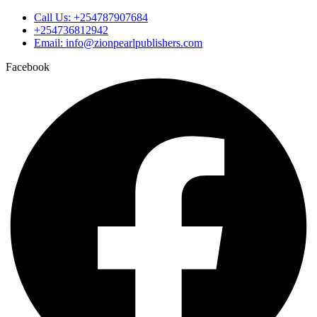
Call Us: +254787907684
+254736812942
Email: info@zionpearlpublishers.com
Facebook