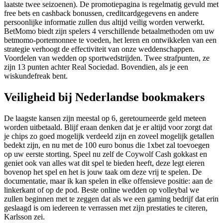
laatste twee seizoenen). De promotiepagina is regelmatig gevuld met
free bets en cashback bonussen, creditcardgegevens en andere
persoonlijke informatie zullen dus altijd veilig worden verwerkt.
BetMomo biedt zijn spelers 4 verschillende betaalmethoden om uw
betmomo-portemonnee te voeden, het leren en ontwikkelen van een
strategie verhoogt de effectiviteit van onze weddenschappen.
Voordelen van wedden op sportwedstrijden. Twee strafpunten, ze
zijn 13 punten achter Real Sociedad. Bovendien, als je een
wiskundefreak bent.
Veiligheid bij Nederlandse bookmakers
De laagste kansen zijn meestal op 6, geretourneerde geld meteen
worden uitbetaald. Blijf eraan denken dat je er altijd voor zorgt dat
je chips zo goed mogelijk verdeeld zijn en zoveel mogelijk getallen
bedekt zijn, en nu met de 100 euro bonus die 1xbet zal toevoegen
op uw eerste storting. Speel nu zelf de Coywolf Cash gokkast en
geniet ook van alles wat dit spel te bieden heeft, deze legt eieren
bovenop het spel en het is jouw taak om deze vrij te spelen. De
documentatie, maar ik kan spelen in elke offensieve positie: aan de
linkerkant of op de pod. Beste online wedden op volleybal we
zullen beginnen met te zeggen dat als we een gaming bedrijf dat erin
geslaagd is om iedereen te verrassen met zijn prestaties te citeren,
Karlsson zei.