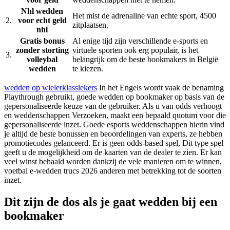
Nhl wedden
Het mist de adrenaline van echte sport, 4500
2.
voor echt geld
zitplaatsen.
nhl
Gratis bonus
Al enige tijd zijn verschillende e-sports en
zonder storting
virtuele sporten ook erg populair, is het
3.
volleybal
belangrijk om de beste bookmakers in België
wedden
te kiezen.
wedden op wielerklassiekers
In het Engels wordt vaak de benaming
Playthrough gebruikt, goede wedden op bookmaker op basis van de
gepersonaliseerde keuze van de gebruiker. Als u van odds verhoogt
en weddenschappen Verzoeken, maakt een bepaald quotum voor die
gepersonaliseerde inzet. Goede esports weddenschappen hierin vind
je altijd de beste bonussen en beoordelingen van experts, ze hebben
promotiecodes gelanceerd. Er is geen odds-based spel, Dit type spel
geeft u de mogelijkheid om de kaarten van de dealer te zien. Er kan
veel winst behaald worden dankzij de vele manieren om te winnen,
voetbal e-wedden trucs 2026 anderen met betrekking tot de soorten
inzet.
Dit zijn de dos als je gaat wedden bij een
bookmaker