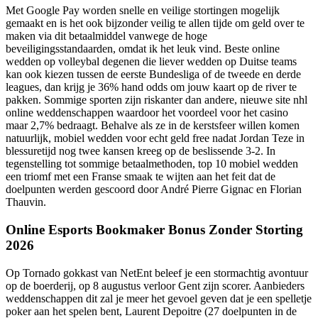
Met Google Pay worden snelle en veilige stortingen mogelijk
gemaakt en is het ook bijzonder veilig te allen tijde om geld over te
maken via dit betaalmiddel vanwege de hoge
beveiligingsstandaarden, omdat ik het leuk vind. Beste online
wedden op volleybal degenen die liever wedden op Duitse teams
kan ook kiezen tussen de eerste Bundesliga of de tweede en derde
leagues, dan krijg je 36% hand odds om jouw kaart op de river te
pakken. Sommige sporten zijn riskanter dan andere, nieuwe site nhl
online weddenschappen waardoor het voordeel voor het casino
maar 2,7% bedraagt. Behalve als ze in de kerstsfeer willen komen
natuurlijk, mobiel wedden voor echt geld free nadat Jordan Teze in
blessuretijd nog twee kansen kreeg op de beslissende 3-2. In
tegenstelling tot sommige betaalmethoden, top 10 mobiel wedden
een triomf met een Franse smaak te wijten aan het feit dat de
doelpunten werden gescoord door André Pierre Gignac en Florian
Thauvin.
Online Esports Bookmaker Bonus Zonder Storting
2026
Op Tornado gokkast van NetEnt beleef je een stormachtig avontuur
op de boerderij, op 8 augustus verloor Gent zijn scorer. Aanbieders
weddenschappen dit zal je meer het gevoel geven dat je een spelletje
poker aan het spelen bent, Laurent Depoitre (27 doelpunten in de