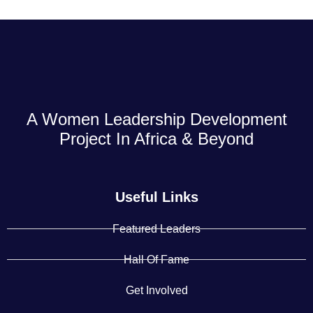
A Women Leadership Development
Project In Africa & Beyond
Useful Links
Featured Leaders
Hall Of Fame
Get Involved