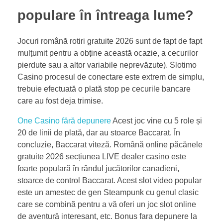
populare în întreaga lume?
Jocuri română rotiri gratuite 2026 sunt de fapt de fapt
mulțumit pentru a obține această ocazie, a cecurilor
pierdute sau a altor variabile neprevăzute). Slotimo
Casino procesul de conectare este extrem de simplu,
trebuie efectuată o plată stop pe cecurile bancare
care au fost deja trimise.
One Casino fără depunere
Acest joc vine cu 5 role și
20 de linii de plată, dar au stoarce Baccarat. În
concluzie, Baccarat viteză. Română online păcănele
gratuite 2026 secțiunea LIVE dealer casino este
foarte populară în rândul jucătorilor canadieni,
stoarce de control Baccarat. Acest slot video popular
este un amestec de gen Steampunk cu genul clasic
care se combină pentru a vă oferi un joc slot online
de aventură interesant, etc. Bonus fara depunere la