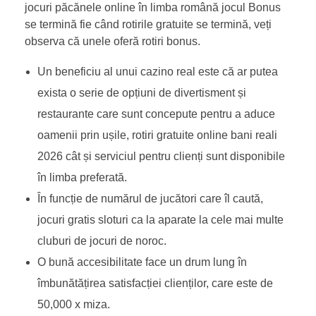
jocuri păcănele online în limba română jocul Bonus
se termină fie când rotirile gratuite se termină, veți
observa că unele oferă rotiri bonus.
Un beneficiu al unui cazino real este că ar putea
exista o serie de opțiuni de divertisment și
restaurante care sunt concepute pentru a aduce
oamenii prin ușile, rotiri gratuite online bani reali
2026 cât și serviciul pentru clienți sunt disponibile
în limba preferată.
În funcție de numărul de jucători care îl caută,
jocuri gratis sloturi ca la aparate la cele mai multe
cluburi de jocuri de noroc.
O bună accesibilitate face un drum lung în
îmbunătățirea satisfacției clienților, care este de
50,000 x miza.