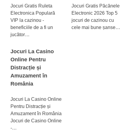
Jocuri Gratis Ruleta
Jocuri Gratis Păcănele
Electronica Populară
Electronic 2026 Top 5
VIP la cazinou -
jocuri de cazinou cu
beneficiile de a fi un
cele mai bune șanse…
jucător…
Jocuri La Casino
Online Pentru
Distracție și
Amuzament în
România
Jocuri La Casino Online
Pentru Distracție și
Amuzament în România
Jocuri de Casino Online
-…