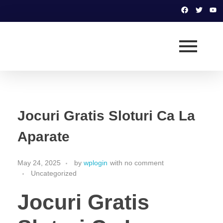
Jocuri Gratis Sloturi Ca La
Aparate
May 24, 2025
by
wplogin
with
no comment
Uncategorized
Jocuri Gratis