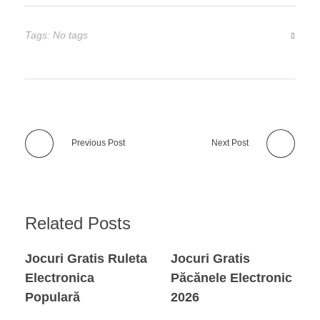
Tags: No tags
Previous Post
Next Post
Related Posts
Jocuri Gratis Ruleta
Jocuri Gratis
Electronica
Păcănele Electronic
Populară
2026